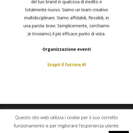
del tuo brand in qualcosa di inedito e
totalmente nuovo. Siamo un team creativo
multidisciplinare. Siamo affidabili, flessibili, in
una parola: bravi. Semplicemente, cerchiamo
(e troviamo) il più efficace punto di vista.
Organizzazione eventi
Scopri il fattore K
!
Questo sito web utilizza i cookie per il suo corretto
© Copyright 2020
-2026, – Tutti i diritti riservati | alkolica | Partita Iva:
funzionamento e per migliorare l'esperienza utente.
06640840820 |
Privacy Policy